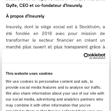
Gylfe, CEO et co-fondateur d’Insurely.
À propos d’Insurely
Insurely, dont le siège social est à Stockholm, a
été fondée en 2018 avec pour mission de
transformer le secteur financier en créant un
marché plus ouvert et plus transparent grâce à
des API innovantes et des solutions d’open
finance faciles à utiliser, orientées sur les
marchés de l'assurance et des retraites.
Aujourd'hui, l'infrastructure de données d'Insurely
This website uses cookies
alimente la prochaine génération de services
We use cookies to personalise content and ads, to
financiers basés sur l'IA, permettant aux
provide social media features and to analyse our traffic.
institutions financières et aux innovateurs de
We also share information about your use of our site with
our social media, advertising and analytics partners who
créer des expériences client intelligentes,
may combine it with other information that you’ve
personnalisées et fluides. Pour en savoir plus,
provided to them or that they’ve collected from your use