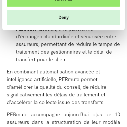
opportunités de transfert, de comparer
n
automatiquement les contrats et d’initier une
demande en quelques minutes ;
Deny
PERmute Gestion
, une plateforme
d’échanges standardisée et sécurisée entre
assureurs, permettant de réduire le temps de
traitement des gestionnaires et le délai de
transfert pour le client.
En combinant automatisation avancée et
intelligence artificielle, PERmute permet
d’améliorer la qualité du conseil, de réduire
significativement les délais de traitement et
d’accélérer la collecte issue des transferts.
PERmute accompagne aujourd’hui plus de 10
assureurs dans la structuration de leur modèle